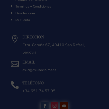
Términos y Condiciones
Devoluciones
Mi cuenta
DIRECCIÓN

Ctra. Coruña 67, 40410 San Rafael,
Segovia
EMAIL

asila@esluzdelalma.es
TELÉFONO

+34 651 74 57 95