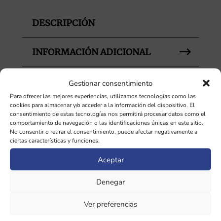
cantidad
DESCRIPCIÓN
INFORMACIÓN ADICIONAL
Gestionar consentimiento
Para ofrecer las mejores experiencias, utilizamos tecnologías como las
Productos relacionados
cookies para almacenar y/o acceder a la información del dispositivo. El
consentimiento de estas tecnologías nos permitirá procesar datos como el
comportamiento de navegación o las identificaciones únicas en este sitio.
¡Oferta!
¡Oferta!
No consentir o retirar el consentimiento, puede afectar negativamente a
ciertas características y funciones.
Aceptar
Denegar
Ver preferencias
Jambati 0,9 Cuenco
Jambati 1,6 Cuenco