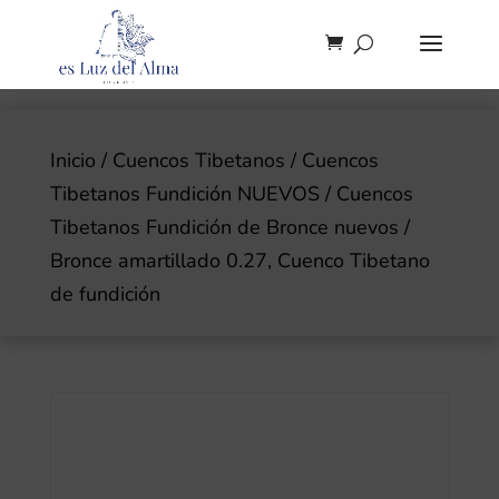
Inicio
/
Cuencos Tibetanos
/
Cuencos
Tibetanos Fundición NUEVOS
/
Cuencos
Tibetanos Fundición de Bronce nuevos
/
Bronce amartillado 0.27, Cuenco Tibetano
de fundición