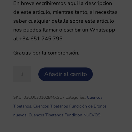
En breve escribiremos aqui la descripcion
de este articulo, mientras tanto, si necesitas
saber cualquier detalle sobre este articulo
nos puedes llamar o escribir un Whatsapp
al +34 651 745 795.
Gracias por la comprensión.
Bronce
Añadir al carrito
amartillado
0.27,
Cuenco
SKU:
03CU030102BMXS1
Categorías:
Cuencos
Tibetano
Tibetanos
,
Cuencos Tibetanos Fundición de Bronce
de
nuevos
,
Cuencos Tibetanos Fundición NUEVOS
fundición