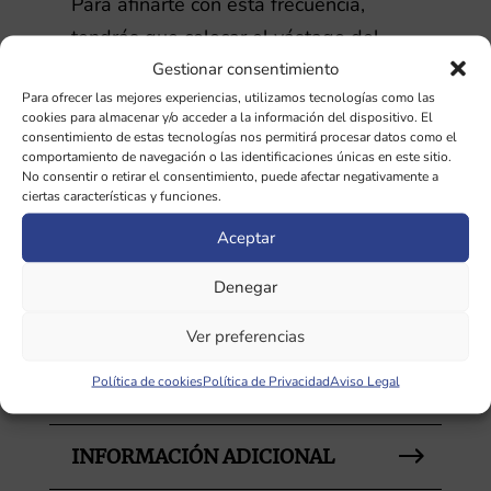
Para afinarte con esta frecuencia,
tendrás que colocar el vástago del
Gestionar consentimiento
diapasón en la coronilla (centro) y
Para ofrecer las mejores experiencias, utilizamos tecnologías como las
luego en ambas sienes, alternando de
cookies para almacenar y/o acceder a la información del dispositivo. El
un lado de la frente al otro durante 10
consentimiento de estas tecnologías nos permitirá procesar datos como el
comportamiento de navegación o las identificaciones únicas en este sitio.
minutos. Estamos activando las ondas
No consentir o retirar el consentimiento, puede afectar negativamente a
ciertas características y funciones.
cerebrales en los lóbulos frontales.
Aceptar
Recuerda que es mejor si equilibras
los chakras primero antes de hacer
Denegar
esta práctica de afinación, y siempre
Ver preferencias
sella la sesión con el diapasón de la
Política de cookies
Política de Privacidad
Aviso Legal
Creación.
INFORMACIÓN ADICIONAL