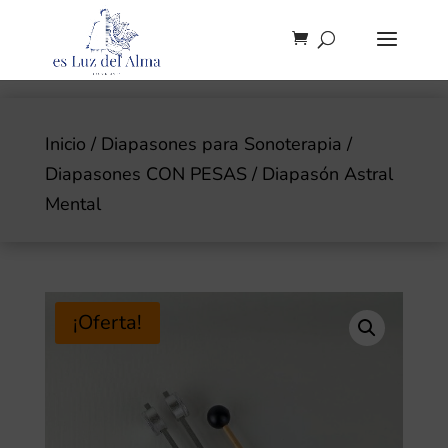
Inicio
/
Diapasones para Sonoterapia
/
Diapasones CON PESAS
/ Diapasón Astral
Mental
¡Oferta!