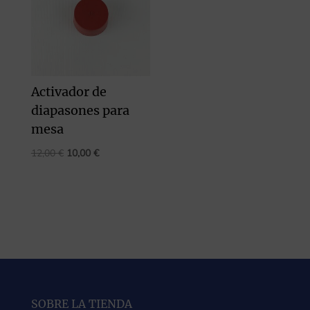
Activador de
diapasones para
mesa
El
El
12,00
€
10,00
€
precio
precio
original
actual
era:
es:
12,00 €.
10,00 €.
SOBRE LA TIENDA