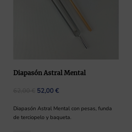
Diapasón Astral Mental
El
El
62,00
€
52,00
€
precio
precio
original
actual
Diapasón Astral Mental con pesas, funda
era:
es:
de terciopelo y baqueta.
62,00 €.
52,00 €.