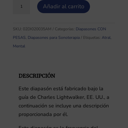
Diapasón
Añadir al carrito
Astral
Mental
cantidad
SKU:
02DI020035AM
Categorías:
Diapasones CON
PESAS
,
Diapasones para Sonoterapia
Etiquetas:
Atral
,
Mental
DESCRIPCIÓN
Este diapasón está fabricado bajo la
guía de Charles Lightwalker, EE. UU., a
continuación se incluye una descripción
proporcionada por él.