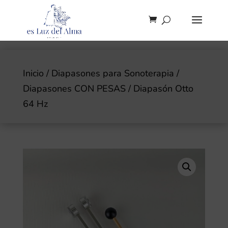
Inicio
/
Diapasones para Sonoterapia
/
Diapasones CON PESAS
/ Diapasón Otto
64 Hz