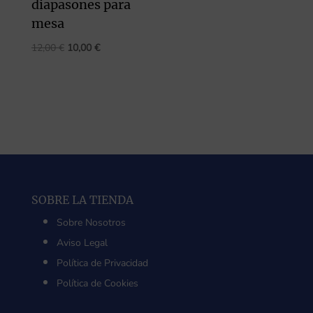
diapasones para
mesa
El
El
12,00
€
10,00
€
precio
precio
original
actual
era:
es:
12,00 €.
10,00 €.
SOBRE LA TIENDA
Sobre Nosotros
Aviso Legal
Política de Privacidad
Política de Cookies