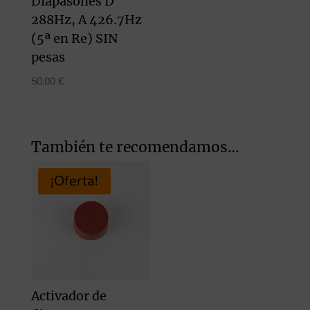
Diapasones D
288Hz, A 426.7Hz
(5ª en Re) SIN
pesas
50,00
€
También te recomendamos…
¡Oferta!
Activador de