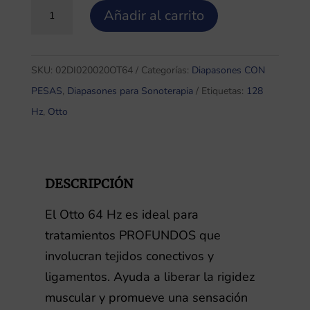
Diapasón
Añadir al carrito
Otto
64
Hz
SKU:
02DI020020OT64
Categorías:
Diapasones CON
cantidad
PESAS
,
Diapasones para Sonoterapia
Etiquetas:
128
Hz
,
Otto
DESCRIPCIÓN
El Otto 64 Hz es ideal para
tratamientos PROFUNDOS que
involucran tejidos conectivos y
ligamentos. Ayuda a liberar la rigidez
muscular y promueve una sensación