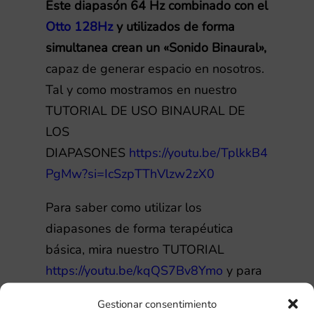
Este diapasón 64 Hz combinado con el
Otto 128Hz
y utilizados de forma
simultanea crean un «Sonido Binaural»,
capaz de generar espacio en nosotros.
Tal y como mostramos en nuestro
TUTORIAL DE USO BINAURAL DE
LOS
DIAPASONES
https://youtu.be/TplkkB4
PgMw?si=IcSzpTThVlzw2zX0
Para saber como utilizar los
diapasones de forma terapéutica
básica, mira nuestro TUTORIAL
https://youtu.be/kqQS7Bv8Ymo
y para
profundizar mas en este tema
Gestionar consentimiento
apasionante conoce nuestros
cursos