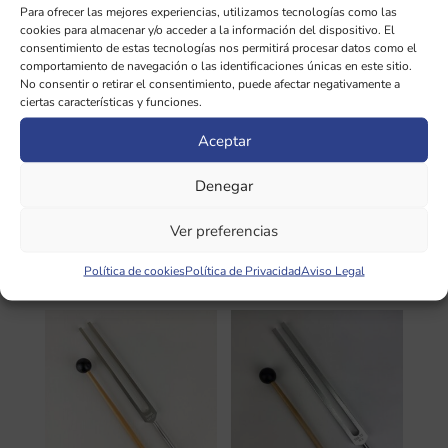
Para ofrecer las mejores experiencias, utilizamos tecnologías como las
de sonoterapia
cookies para almacenar y/o acceder a la información del dispositivo. El
consentimiento de estas tecnologías nos permitirá procesar datos como el
Estos son diapasones en aluminio
comportamiento de navegación o las identificaciones únicas en este sitio.
No consentir o retirar el consentimiento, puede afectar negativamente a
quirúrgico de alta calidad que son
ciertas características y funciones.
excelentes para la terapia del sonido.
Aceptar
INFORMACIÓN ADICIONAL
Denegar
Ver preferencias
Política de cookies
Política de Privacidad
Aviso Legal
Productos relacionados