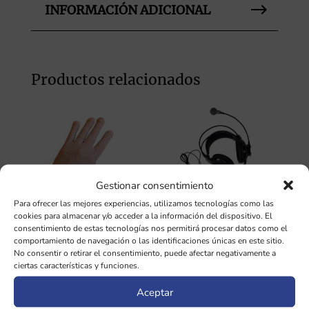
INFORMACIÓN ADICIONAL
Productos relacionados
Gestionar consentimiento
Para ofrecer las mejores experiencias, utilizamos tecnologías como las
cookies para almacenar y/o acceder a la información del dispositivo. El
consentimiento de estas tecnologías nos permitirá procesar datos como el
Guante para Bio-
Bio-Cor 10
comportamiento de navegación o las identificaciones únicas en este sitio.
well
No consentir o retirar el consentimiento, puede afectar negativamente a
724,79
€
ciertas características y funciones.
163,35
€
Aceptar