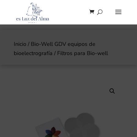
Inicio
/
Bio-Well GDV equipos de
bioelectrografía
/ Filtros para Bio-well