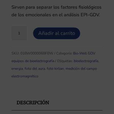
Sirven para separar los factores fisiológicos
de los emocionales en el análisis EPI-GDV.
Filtros
Añadir al carrito
para
Bio-
well
SKU:
01BW000006BFBW
Categoría:
Bio-Well GDV
cantidad
equipos de bioelectrografía
Etiquetas:
bioelectrografía
,
energia
,
foto del aura
,
foto kirlian
,
medición del campo
electromagnético
DESCRIPCIÓN