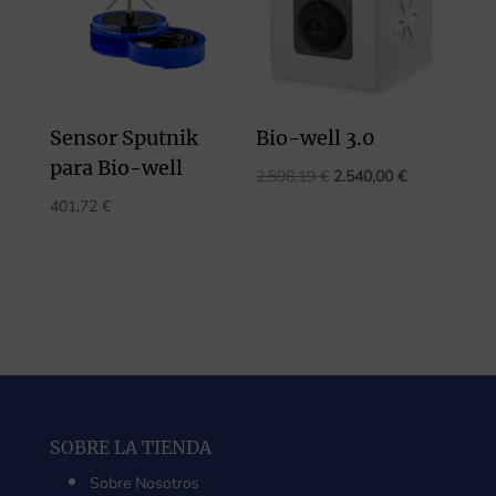
Sensor Sputnik
Bio-well 3.0
para Bio-well
El
El
2.598,19
€
2.540,00
€
precio
precio
401,72
€
original
actual
era:
es:
2.598,19 €.
2.540,00 €.
SOBRE LA TIENDA
Sobre Nosotros