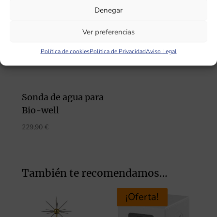
Denegar
Ver preferencias
Política de cookies
Política de Privacidad
Aviso Legal
Sonda de agua para
Bio-well
229,90
€
También te recomendamos…
¡Oferta!