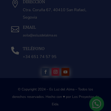
DIRECCIÓN

Ctra. Coruña 67, 40410 San Rafael,
Segovia
EMAIL

asila@esluzdelalma.es
TELÉFONO

+34 651 74 57 95
© Copyright 2024 – Es Luz del Alma – Todos los
derechos reservados.
Hecho con ♥ por Los Proyectos de
Eida.