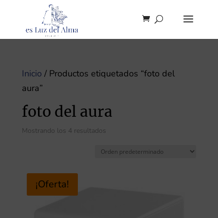
Inicio
/ Productos etiquetados “foto del
aura”
foto del aura
Mostrando los 4 resultados
¡Oferta!