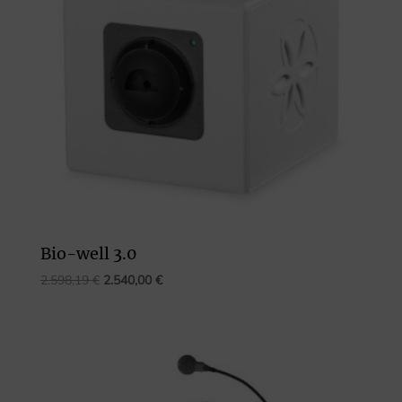
Bio-well 3.0
El
El
2.598,19
€
2.540,00
€
precio
precio
original
actual
era:
es:
2.598,19 €.
2.540,00 €.