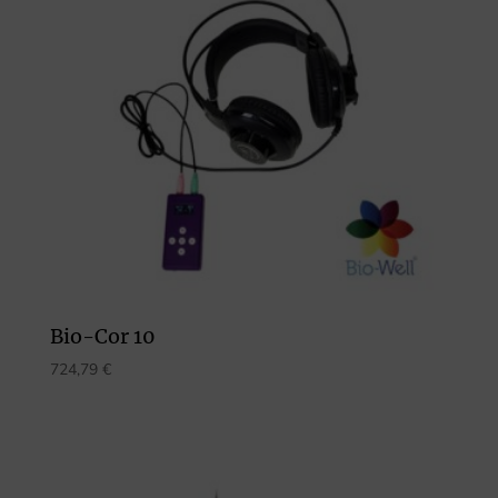
Bio-Cor 10
724,79
€