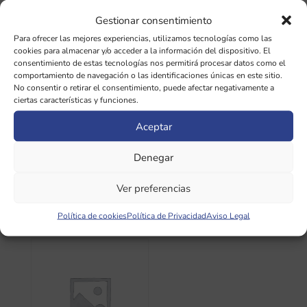
Gestionar consentimiento
Para ofrecer las mejores experiencias, utilizamos tecnologías como las
cookies para almacenar y/o acceder a la información del dispositivo. El
consentimiento de estas tecnologías nos permitirá procesar datos como el
comportamiento de navegación o las identificaciones únicas en este sitio.
No consentir o retirar el consentimiento, puede afectar negativamente a
ciertas características y funciones.
Banderola de
Banderas Pequeñas
Terciopelo
Medicina del Om
Aceptar
Individual M
Guru Chenrezig
Denegar
Caballo Verde
3,00
€
individual
Ver preferencias
4,50
€
Política de cookies
Política de Privacidad
Aviso Legal