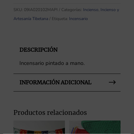
pintados
cantidad
SKU:
09IA020102MAPI
Categorías:
Incienso
,
Incienso y
Artesanía Tibetana
Etiqueta:
Incensario
DESCRIPCIÓN
Incensario pintado a mano.
INFORMACIÓN ADICIONAL
Productos relacionados