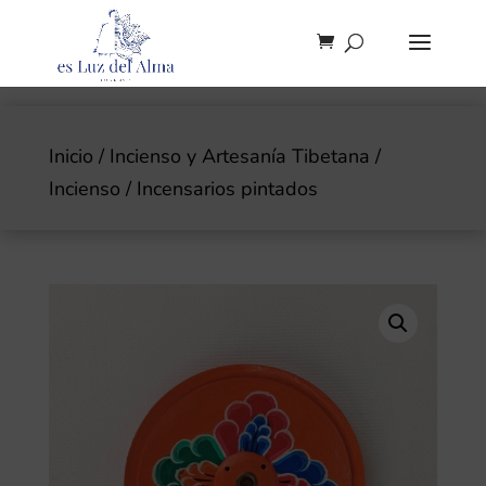
Inicio
/
Incienso y Artesanía Tibetana
/
Incienso
/ Incensarios pintados