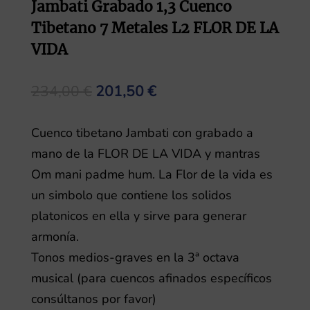
Jambati Grabado 1,3 Cuenco
Tibetano 7 Metales L2 FLOR DE LA
VIDA
El
El
234,00
€
201,50
€
precio
precio
original
actual
Cuenco tibetano Jambati con grabado a
era:
es:
mano de la FLOR DE LA VIDA y mantras
234,00 €.
201,50 €.
Om mani padme hum. La Flor de la vida es
un simbolo que contiene los solidos
platonicos en ella y sirve para generar
armonía.
Tonos medios-graves en la 3ª octava
musical (para cuencos afinados específicos
consúltanos por favor)