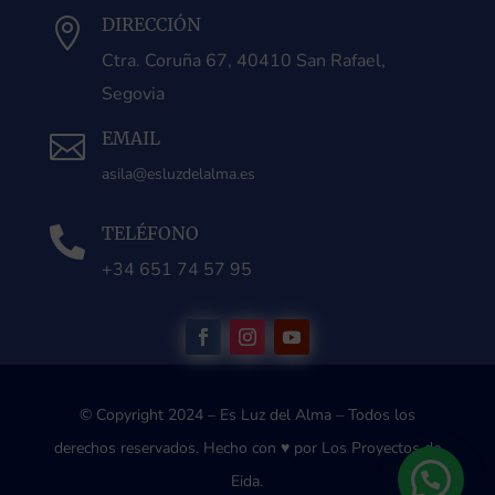
DIRECCIÓN

Ctra. Coruña 67, 40410 San Rafael,
Segovia
EMAIL

asila@esluzdelalma.es
TELÉFONO

+34 651 74 57 95
© Copyright 2024 – Es Luz del Alma – Todos los
derechos reservados.
Hecho con ♥ por Los Proyectos de
Eida.