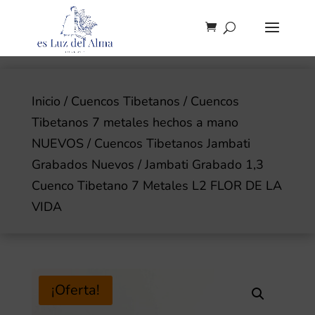
Inicio
/
Cuencos Tibetanos
/
Cuencos
Tibetanos 7 metales hechos a mano
NUEVOS
/
Cuencos Tibetanos Jambati
Grabados Nuevos
/ Jambati Grabado 1,3
Cuenco Tibetano 7 Metales L2 FLOR DE LA
VIDA
¡Oferta!