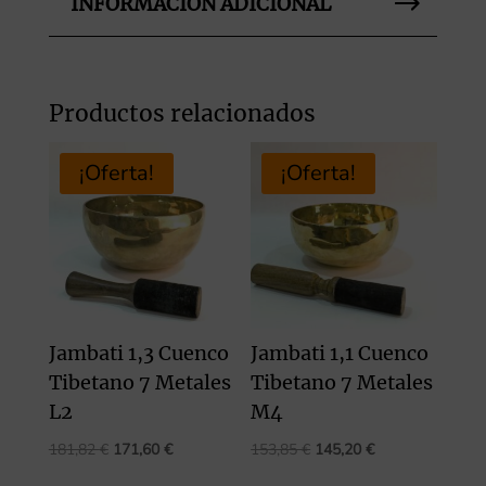
INFORMACIÓN ADICIONAL
Productos relacionados
¡Oferta!
¡Oferta!
Jambati 1,3 Cuenco
Jambati 1,1 Cuenco
Tibetano 7 Metales
Tibetano 7 Metales
L2
M4
El
El
El
El
181,82
€
171,60
€
153,85
€
145,20
€
precio
precio
precio
precio