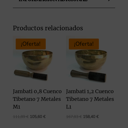
Productos relacionados
¡Oferta!
¡Oferta!
Jambati 0,8 Cuenco
Jambati 1,2 Cuenco
Tibetano 7 Metales
Tibetano 7 Metales
M1
L1
El
El
El
El
111,89
€
105,60
€
167,83
€
158,40
€
precio
precio
precio
precio