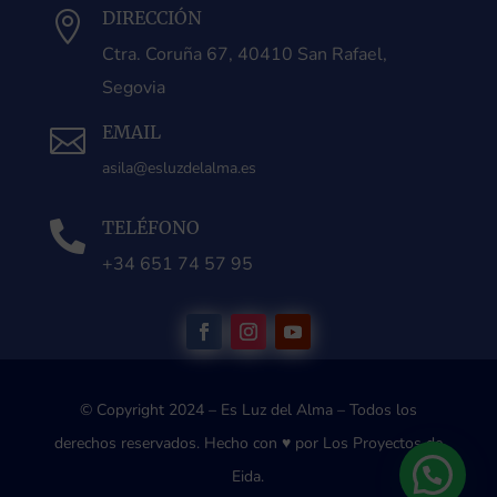
DIRECCIÓN

Ctra. Coruña 67, 40410 San Rafael,
Segovia
EMAIL

asila@esluzdelalma.es
TELÉFONO

+34 651 74 57 95
© Copyright 2024 – Es Luz del Alma – Todos los
derechos reservados.
Hecho con ♥ por Los Proyectos de
Eida.