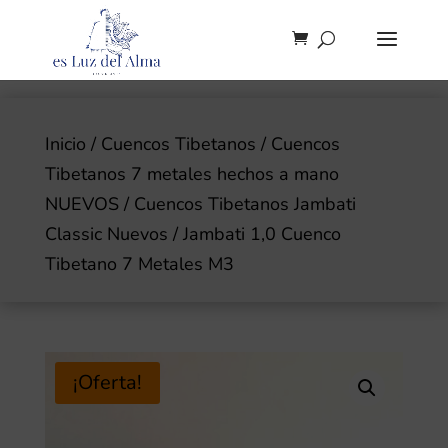
Inicio
/
Cuencos Tibetanos
/
Cuencos
Tibetanos 7 metales hechos a mano
NUEVOS
/
Cuencos Tibetanos Jambati
Classic Nuevos
/ Jambati 1,0 Cuenco
Tibetano 7 Metales M3
¡Oferta!