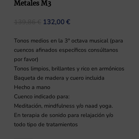
Metales M3
El
El
139,86
€
132,00
€
precio
precio
original
actual
Tonos medios en la 3ª octava musical (para
era:
es:
cuencos afinados específicos consúltanos
139,86 €.
132,00 €.
por favor)
Tonos limpios, brillantes y rico en armónicos
Baqueta de madera y cuero incluida
Hecho a mano
Cuenco indicado para:
Meditación, mindfulness y/o naad yoga.
En terapia de sonido para relajación y/o
todo tipo de tratamientos