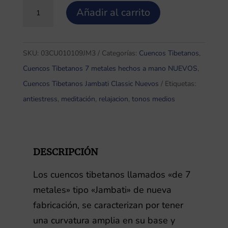
Jambati
Añadir al carrito
1,0
Cuenco
Tibetano
SKU:
03CU010109JM3
Categorías:
Cuencos Tibetanos
,
7
Cuencos Tibetanos 7 metales hechos a mano NUEVOS
,
Metales
Cuencos Tibetanos Jambati Classic Nuevos
Etiquetas:
M3
antiestress
,
meditación
,
relajacion
,
tonos medios
cantidad
DESCRIPCIÓN
Los cuencos tibetanos llamados «de 7
metales» tipo «Jambati» de nueva
fabricación, se caracterizan por tener
una curvatura amplia en su base y