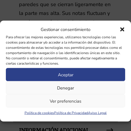
paredes que se cierran ligeramente en
la parte mas alta. Sus notas fluctuan y
produce un efecto relajante tanto para
Gestionar consentimiento
el cuerpo como para las emociones y
Para ofrecer las mejores experiencias, utilizamos tecnologías como las
la mente.
cookies para almacenar y/o acceder a la información del dispositivo. El
consentimiento de estas tecnologías nos permitirá procesar datos como el
Son cuencos con la calidad necesaria
comportamiento de navegación o las identificaciones únicas en este sitio.
No consentir o retirar el consentimiento, puede afectar negativamente a
como para utilizarse en terapia de
ciertas características y funciones.
sonido con buenos resultados.
Aceptar
Peso: 900-1000g
Denegar
Diámetro: 17-19cm
Ver preferencias
Altura: 9-10cm
Fabricación: India y Nepal
Política de cookies
Política de Privacidad
Aviso Legal
INFORMACIÓN ADICIONAL