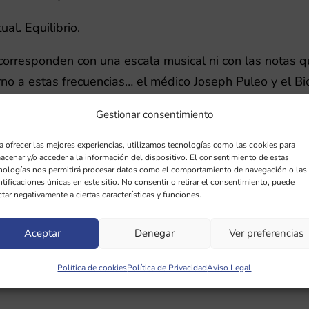
al. Equilibrio.
rresponden con una escala musical ni con las notas qu
rno a estas frecuencias… el médico Joseph Puleo y el B
n estos efectos. Ellos son los descubridores y defensor
Gestionar consentimiento
a ofrecer las mejores experiencias, utilizamos tecnologías como las cookies para
 desmentimos estas teorias sobre estas frecuencias, p
acenar y/o acceder a la información del dispositivo. El consentimiento de estas
nologías nos permitirá procesar datos como el comportamiento de navegación o las
ecto para poder comprobarlo. Simplemente ofrecemos est
ntificaciones únicas en este sitio. No consentir o retirar el consentimiento, puede
ctar negativamente a ciertas características y funciones.
partimos la información al respecto de la forma mas hon
Aceptar
Denegar
Ver preferencias
Política de cookies
Política de Privacidad
Aviso Legal