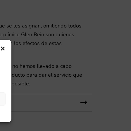
e se les asignan, omitiendo todos
ioquímico Glen Rein son quienes
es de los efectos de estas
orque no hemos llevado a cabo
e producto para dar el servicio que
esta posible.