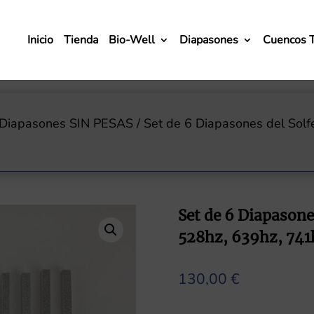
Inicio
Tienda
Bio-Well
Diapasones
Cuencos 
Diapasones SIN PESAS
/ Set de 6 Diapasones del Solf
Set de 6 Diapasone
528hz, 639hz, 741
130,00
€