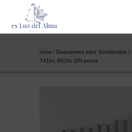
Inicio
/
Diapasones para Sonoterapia
/
741hz, 852hz SIN pesas