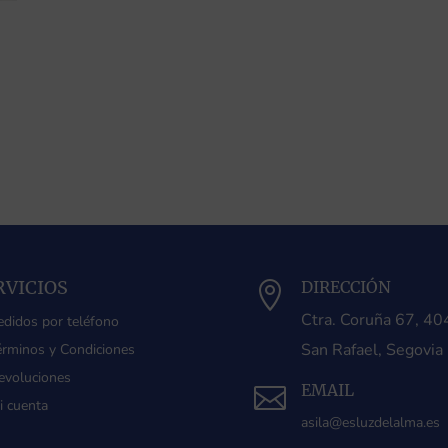
RVICIOS
DIRECCIÓN

Ctra. Coruña 67, 4
edidos por teléfono
San Rafael, Segovia
érminos y Condiciones
evoluciones
EMAIL

i cuenta
asila@esluzdelalma.es