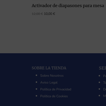
Activador de diapasones para mesa
El
El
12,00
€
10,00
€
precio
precio
original
actual
era:
es:
12,00 €.
10,00 €.
SE
SOBRE LA TIENDA
Sobre Nosotros
P
Aviso Legal
T
Política de Privacidad
D
M
Política de Cookies