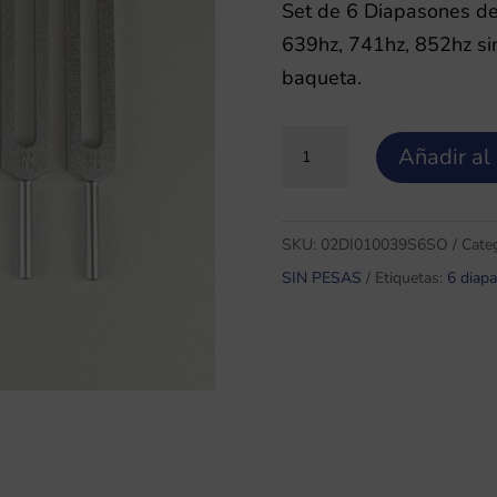
Set de 6 Diapasones de
639hz, 741hz, 852hz sin
baqueta.
Set
Añadir al 
de
6
Diapasones
SKU:
02DI010039S6SO
Cate
del
SIN PESAS
Etiquetas:
6 diap
Solfeggio
364hz,
417hz,
528hz,
639hz,
741hz,