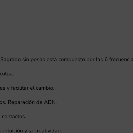
852hz
SIN
pesas
cantidad
 Sagrado sin pesas está compuesto por las 6 frecuencia
culpa.
s y facilitar el cambio.
ros. Reparación de ADN.
s contactos.
intuición y la creatividad.