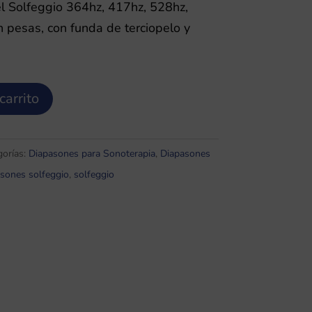
l Solfeggio 364hz, 417hz, 528hz,
 pesas, con funda de terciopelo y
carrito
gorías:
Diapasones para Sonoterapia
,
Diapasones
asones solfeggio
,
solfeggio