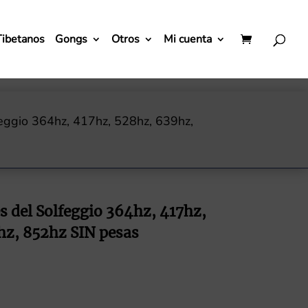
Tibetanos
Gongs
Otros
Mi cuenta
eggio 364hz, 417hz, 528hz, 639hz,
s del Solfeggio 364hz, 417hz,
hz, 852hz SIN pesas