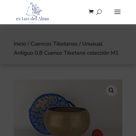
Inicio
/
Cuencos Tibetanos
/ Unusual
Antiguo 0,8 Cuenco Tibetano colección M1