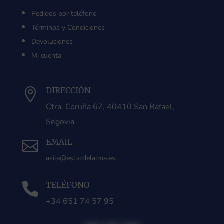
Pedidos por teléfono
Términos y Condiciones
Devoluciones
Mi cuenta
DIRECCIÓN

Ctra. Coruña 67, 40410 San Rafael,
Segovia
EMAIL

asila@esluzdelalma.es
TELÉFONO

+34 651 74 57 95