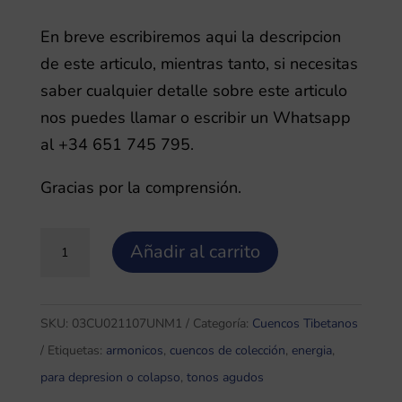
En breve escribiremos aqui la descripcion
de este articulo, mientras tanto, si necesitas
saber cualquier detalle sobre este articulo
nos puedes llamar o escribir un Whatsapp
al +34 651 745 795.
Gracias por la comprensión.
Unusual
Añadir al carrito
Antiguo
0,8
Cuenco
SKU:
03CU021107UNM1
Categoría:
Cuencos Tibetanos
Tibetano
Etiquetas:
armonicos
,
cuencos de colección
,
energia
,
colección
para depresion o colapso
,
tonos agudos
M1