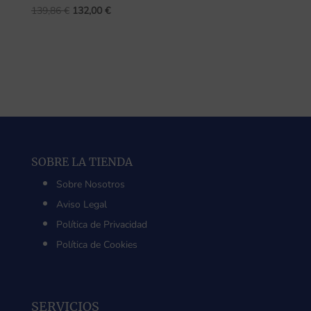
El
El
139,86
€
132,00
€
precio
precio
original
actual
era:
es:
139,86 €.
132,00 €.
SOBRE LA TIENDA
Sobre Nosotros
Aviso Legal
Política de Privacidad
Política de Cookies
SERVICIOS