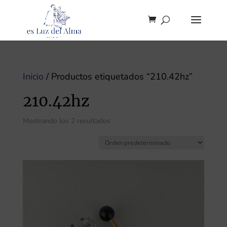
Inicio
/ Productos etiquetados “210.42hz”
210.42hz
Mostrando los 2 resultados