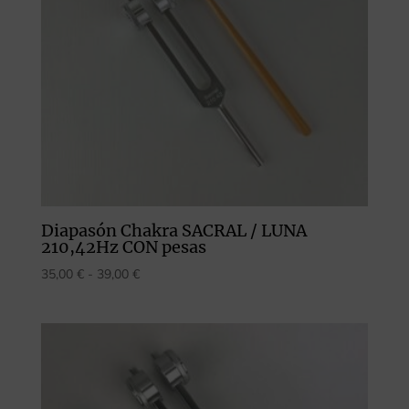
Diapasón Chakra SACRAL / LUNA
210,42Hz CON pesas
Rango
35,00
€
-
39,00
€
de
precios:
desde
35,00 €
hasta
39,00 €