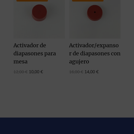
Activador de
Activador/expanso
diapasones para
r de diapasones con
mesa
agujero
El
El
El
El
12,00
€
10,00
€
16,00
€
14,00
€
precio
precio
precio
precio
original
actual
original
actual
era:
es:
era:
es:
12,00 €.
10,00 €.
16,00 €.
14,00 €.