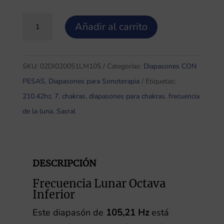
Diapasón
Añadir al carrito
Luna
Grave
(Low
SKU:
02DI020051LM105
Categorías:
Diapasones CON
Moon)
PESAS
,
Diapasones para Sonoterapia
Etiquetas:
105,21Hz
210.42hz
,
7
,
chakras
,
diapasones para chakras
,
frecuencia
CON
de la luna
,
Sacral
pesas
cantidad
DESCRIPCIÓN
Frecuencia Lunar Octava
Inferior
Este diapasón de
105,21 Hz
está