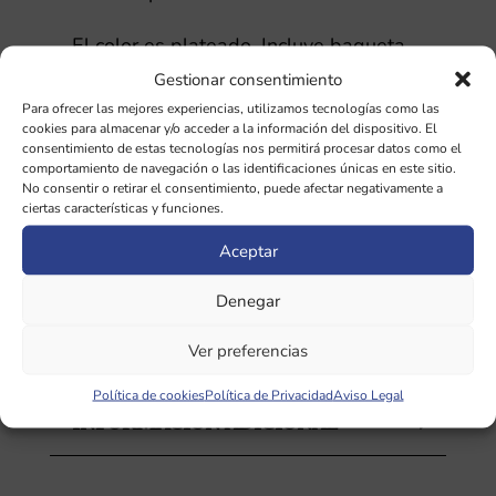
El color es plateado. Incluye baqueta
de goma y funda de terciopelo.
Gestionar consentimiento
Para ofrecer las mejores experiencias, utilizamos tecnologías como las
Los diapasones con pesas o
cookies para almacenar y/o acceder a la información del dispositivo. El
consentimiento de estas tecnologías nos permitirá procesar datos como el
ponderados vibran mas fuerte en
comportamiento de navegación o las identificaciones únicas en este sitio.
No consentir o retirar el consentimiento, puede afectar negativamente a
contacto con el cuerpo, son una
ciertas características y funciones.
frecuencia pura muy concreta y sin
Aceptar
apenas armónicos.
Denegar
Este diapasón se puede usar junto con
el de segundo Chakra.
Ver preferencias
Política de cookies
Política de Privacidad
Aviso Legal
INFORMACIÓN ADICIONAL