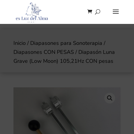
Inicio
/
Diapasones para Sonoterapia
/
Diapasones CON PESAS
/ Diapasón Luna
Grave (Low Moon) 105,21Hz CON pesas