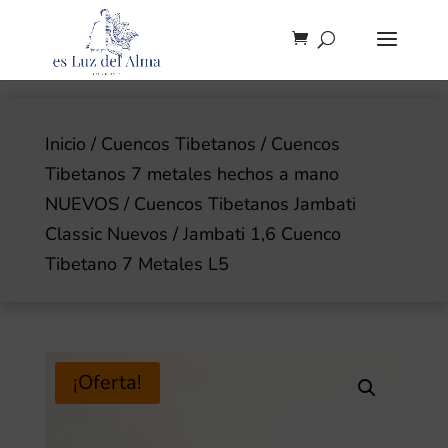
Inicio
/
Cuencos Tibetanos
/
Cuencos
Tibetanos 7 metales hechos a mano
NUEVOS
/
Cuencos Tibetanos Jambati
Classic Nuevos
/ Jambati 1,6 Cuenco
Tibetano 7 Metales L5
¡Oferta!