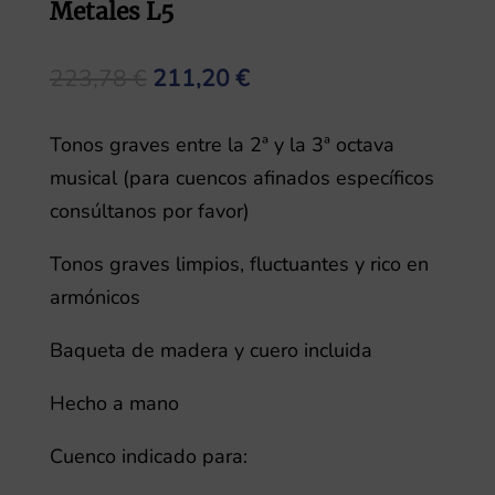
Metales L5
El
El
223,78
€
211,20
€
precio
precio
original
actual
Tonos graves entre la 2ª y la 3ª octava
era:
es:
musical (para cuencos afinados específicos
223,78 €.
211,20 €.
consúltanos por favor)
Tonos graves limpios, fluctuantes y rico en
armónicos
Baqueta de madera y cuero incluida
Hecho a mano
Cuenco indicado para: