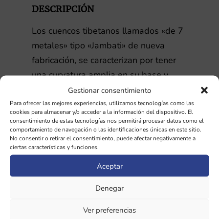
DESCRIPCIÓN
Los cuencos tibetanos llamados «de 7
metales» tipo «Jambati» de nueva
fabricación, se caracterizan por tener
una curvatura amplia en su base y
paredes que se cierran ligeramente en
Gestionar consentimiento
la parte mas alta. Sus notas fluctuan y
Para ofrecer las mejores experiencias, utilizamos tecnologías como las
cookies para almacenar y/o acceder a la información del dispositivo. El
produce un efecto relajante tanto para
consentimiento de estas tecnologías nos permitirá procesar datos como el
comportamiento de navegación o las identificaciones únicas en este sitio.
el cuerpo como para las emociones y
No consentir o retirar el consentimiento, puede afectar negativamente a
la mente.
ciertas características y funciones.
Aceptar
Son cuencos con la calidad necesaria
como para utilizarse en terapia de
Denegar
sonido con buenos resultados.
Ver preferencias