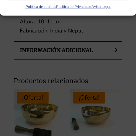
Peso: 1500-1600g
Política de cookies
Política de Privacidad
Aviso Legal
Diámetro: 22-24cm
Altura: 10-11cm
Fabricación: India y Nepal
INFORMACIÓN ADICIONAL
Productos relacionados
¡Oferta!
¡Oferta!