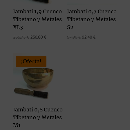
Jambati 1,9 Cuenco
Jambati 0,7 Cuenco
Tibetano 7 Metales
Tibetano 7 Metales
XL3
S2
El
El
El
El
265,73
€
250,80
€
97,90
€
92,40
€
precio
precio
precio
precio
original
actual
original
actual
era:
es:
era:
es:
¡Oferta!
265,73 €.
250,80 €.
97,90 €.
92,40 €.
Jambati 0,8 Cuenco
Tibetano 7 Metales
M1