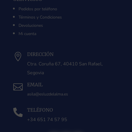
Pedidos por teléfono
Términos y Condiciones
Devoluciones
Mi cuenta
DIRECCIÓN

Ctra. Coruña 67, 40410 San Rafael,
Segovia
EMAIL

asila@esluzdelalma.es
TELÉFONO

+34 651 74 57 95