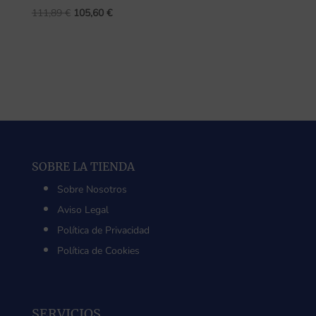
El
El
111,89
€
105,60
€
precio
precio
original
actual
era:
es:
111,89 €.
105,60 €.
SOBRE LA TIENDA
Sobre Nosotros
Aviso Legal
Política de Privacidad
Política de Cookies
SERVICIOS