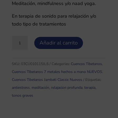
Meditación, mindfulness y/o naad yoga.
En terapia de sonido para relajación y/o
todo tipo de tratamientos
Jambati
Añadir al carrito
1,6
Cuenco
Tibetano
SKU:
03CU010115JL5
Categorías:
Cuencos Tibetanos
,
7
Cuencos Tibetanos 7 metales hechos a mano NUEVOS
,
Metales
Cuencos Tibetanos Jambati Classic Nuevos
Etiquetas:
L5
antiestress
,
meditación
,
relajacion profunda
,
terapia
,
cantidad
tonos graves