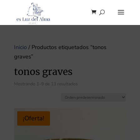
Inicio
/ Productos etiquetados “tonos
graves”
tonos graves
Mostrando 1–9 de 13 resultados
¡Oferta!