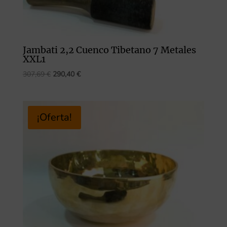
Jambati 2,2 Cuenco Tibetano 7 Metales
XXL1
El
El
307,69
€
290,40
€
precio
precio
original
actual
era:
es:
¡Oferta!
307,69 €.
290,40 €.