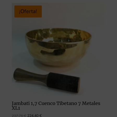
original
actual
era:
es:
¡Oferta!
223,78 €.
211,20 €.
Jambati 1,7 Cuenco Tibetano 7 Metales
XL1
El
El
237,76
€
224,40
€