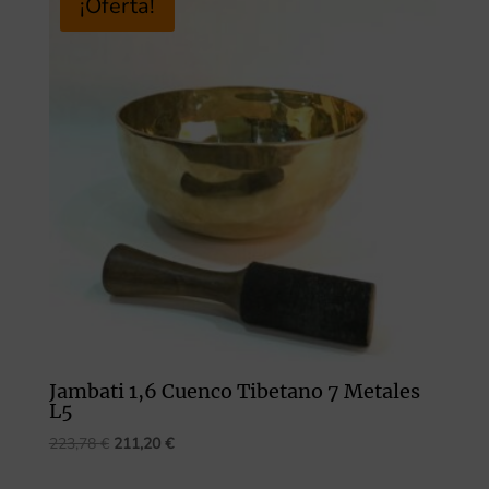
¡Oferta!
209,79 €.
198,00 €.
Jambati 1,6 Cuenco Tibetano 7 Metales
L5
El
El
223,78
€
211,20
€
precio
precio