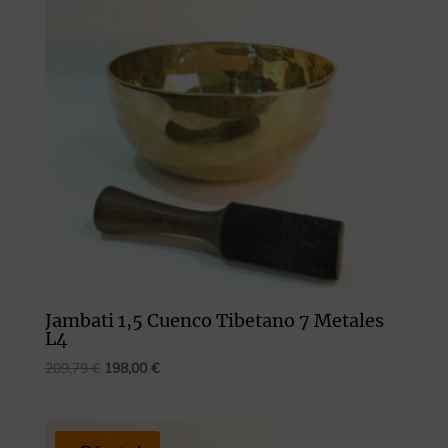
Jambati 1,5 Cuenco Tibetano 7 Metales
L4
El
El
209,79
€
198,00
€
precio
precio
original
actual
era:
es: