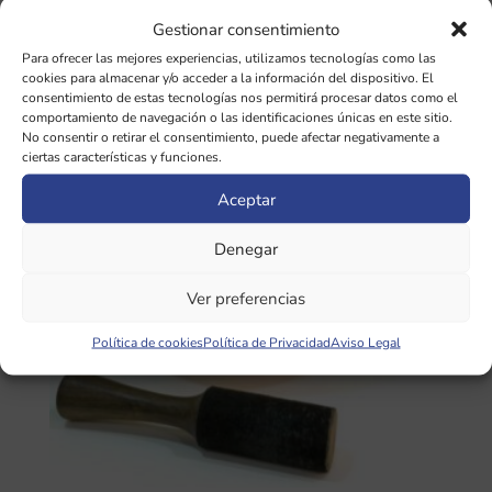
XL2
Gestionar consentimiento
El
El
251,75
€
237,60
€
Para ofrecer las mejores experiencias, utilizamos tecnologías como las
precio
precio
cookies para almacenar y/o acceder a la información del dispositivo. El
original
actual
consentimiento de estas tecnologías nos permitirá procesar datos como el
era:
es:
comportamiento de navegación o las identificaciones únicas en este sitio.
¡Oferta!
251,75 €.
237,60 €.
No consentir o retirar el consentimiento, puede afectar negativamente a
ciertas características y funciones.
Aceptar
Denegar
Ver preferencias
Política de cookies
Política de Privacidad
Aviso Legal