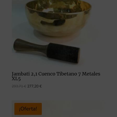
Jambati 2,1 Cuenco Tibetano 7 Metales
XL5
El
El
293,71
€
277,20
€
precio
precio
original
actual
era:
es:
¡Oferta!
293,71 €.
277,20 €.