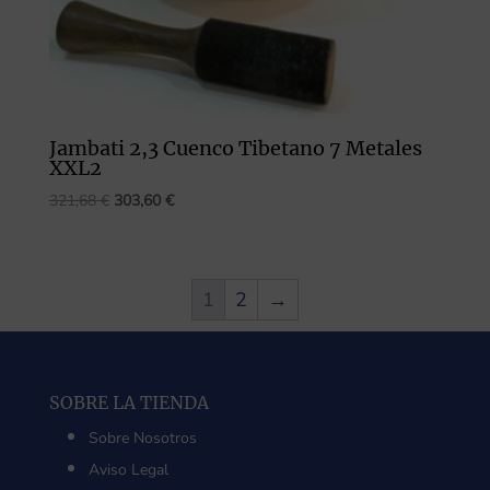
Jambati 2,3 Cuenco Tibetano 7 Metales
XXL2
El
El
321,68
€
303,60
€
precio
precio
original
actual
era:
es:
1
2
→
321,68 €.
303,60 €.
SOBRE LA TIENDA
Sobre Nosotros
Aviso Legal