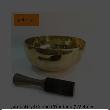
precio
precio
original
actual
era:
es:
¡Oferta!
237,76 €.
224,40 €.
Jambati 1,8 Cuenco Tibetano 7 Metales