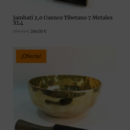
Jambati 2,0 Cuenco Tibetano 7 Metales
XL4
El
El
279,72
€
264,00
€
precio
precio
original
actual
era:
es:
¡Oferta!
279,72 €.
264,00 €.