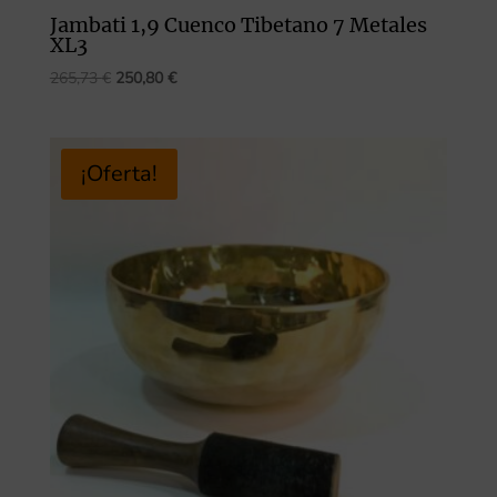
Jambati 1,9 Cuenco Tibetano 7 Metales
XL3
El
El
265,73
€
250,80
€
precio
precio
original
actual
era:
es:
¡Oferta!
265,73 €.
250,80 €.