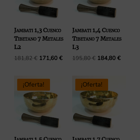
Jambati 1,3 Cuenco
Jambati 1,4 Cuenco
Tibetano 7 Metales
Tibetano 7 Metales
L2
L3
El
El
El
El
181,82
€
171,60
€
195,80
€
184,80
€
precio
precio
precio
precio
original
actual
original
actual
era:
es:
era:
es:
¡Oferta!
¡Oferta!
181,82 €.
171,60 €.
195,80 €.
184,80 
Jambati 1,5 Cuenco
Jambati 1,7 Cuenco