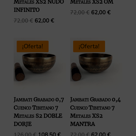
Metales XS2 NUDO
Metales XS2 OM
INFINITO
El
El
72,00
€
62,00
€
precio
precio
El
El
72,00
€
62,00
€
original
actual
precio
precio
era:
es:
original
actual
72,00 €.
62,00 €.
era:
es:
¡Oferta!
¡Oferta!
72,00 €.
62,00 €.
Jambati Grabado 0,7
Jambati Grabado 0,4
Cuenco Tibetano 7
Cuenco Tibetano 7
Metales S2 DOBLE
Metales XS2
DORJE
MANTRA
El
El
El
El
126,00
€
108,50
€
72,00
€
62,00
€