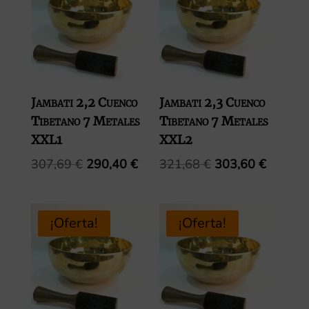
Jambati 2,2 Cuenco
Jambati 2,3 Cuenco
Tibetano 7 Metales
Tibetano 7 Metales
XXL1
XXL2
El
El
El
El
307,69
€
290,40
€
321,68
€
303,60
€
precio
precio
precio
precio
original
actual
original
actual
era:
es:
era:
es:
¡Oferta!
¡Oferta!
307,69 €.
290,40 €.
321,68 €.
303,60 