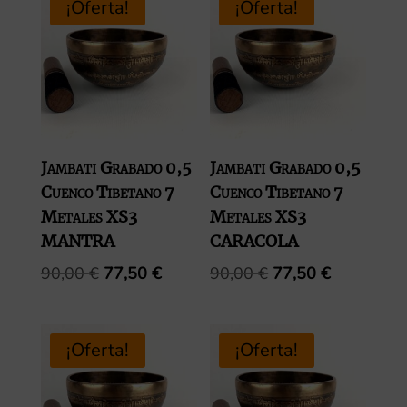
90,00 €.
77,50 €.
era:
es:
¡Oferta!
¡Oferta!
90,00 €.
77,50 €.
Jambati Grabado 0,5
Jambati Grabado 0,5
Cuenco Tibetano 7
Cuenco Tibetano 7
Metales XS3
Metales XS3
MANTRA
CARACOLA
El
El
El
El
90,00
€
77,50
€
90,00
€
77,50
€
precio
precio
precio
precio
original
actual
original
actual
era:
es:
era:
es:
¡Oferta!
¡Oferta!
90,00 €.
77,50 €.
90,00 €.
77,50 €.