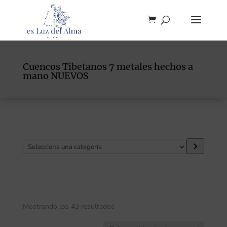
Cuencos Tibetanos 7 metales hechos a
mano NUEVOS
Selecciona
una
categoría
Mostrando los 43 resultados