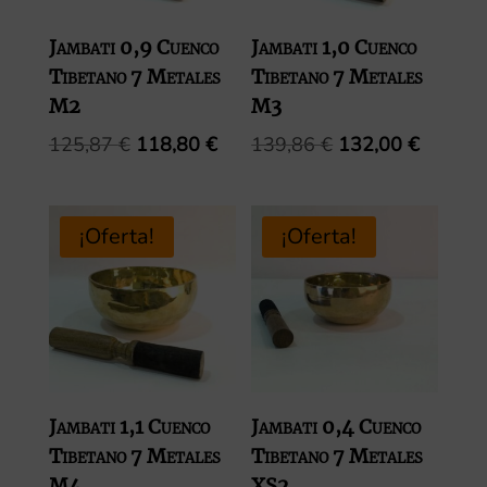
Jambati 0,9 Cuenco
Jambati 1,0 Cuenco
Tibetano 7 Metales
Tibetano 7 Metales
M2
M3
El
El
El
El
125,87
€
118,80
€
139,86
€
132,00
€
precio
precio
precio
precio
original
actual
original
actual
era:
es:
era:
es:
¡Oferta!
¡Oferta!
125,87 €.
118,80 €.
139,86 €.
132,00 
Jambati 1,1 Cuenco
Jambati 0,4 Cuenco
Tibetano 7 Metales
Tibetano 7 Metales
M4
XS2