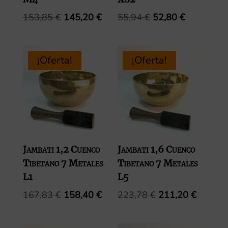
El
El
El
El
153,85
€
145,20
€
55,94
€
52,80
€
precio
precio
precio
precio
original
actual
original
actual
era:
es:
era:
es:
¡Oferta!
¡Oferta!
153,85 €.
145,20 €.
55,94 €.
52,80 €.
Jambati 1,2 Cuenco
Jambati 1,6 Cuenco
Tibetano 7 Metales
Tibetano 7 Metales
L1
L5
El
El
El
El
167,83
€
158,40
€
223,78
€
211,20
€
precio
precio
precio
precio
original
actual
original
actual