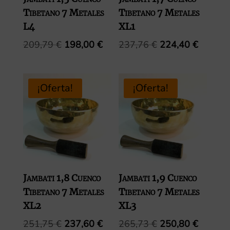
Tibetano 7 Metales
Tibetano 7 Metales
L4
XL1
El
El
El
El
209,79
€
198,00
€
237,76
€
224,40
€
precio
precio
precio
precio
original
actual
original
actual
era:
es:
era:
es:
¡Oferta!
¡Oferta!
209,79 €.
198,00 €.
237,76 €.
224,40 
Jambati 1,8 Cuenco
Jambati 1,9 Cuenco
Tibetano 7 Metales
Tibetano 7 Metales
XL2
XL3
El
El
El
El
251,75
€
237,60
€
265,73
€
250,80
€