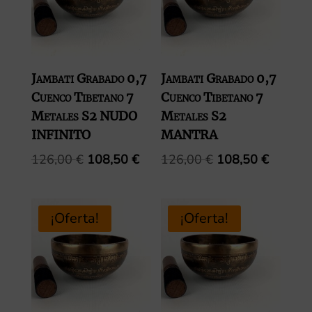
Jambati Grabado 0,7
Jambati Grabado 0,7
Cuenco Tibetano 7
Cuenco Tibetano 7
Metales S2 NUDO
Metales S2
INFINITO
MANTRA
El
El
El
El
126,00
€
108,50
€
126,00
€
108,50
€
precio
precio
precio
precio
original
actual
original
actual
era:
es:
era:
es:
¡Oferta!
¡Oferta!
126,00 €.
108,50 €.
126,00 €.
108,50 