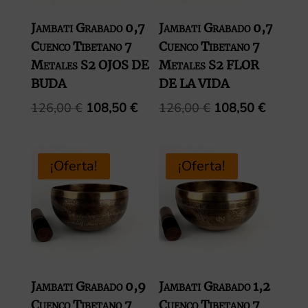
Jambati Grabado 0,7
Jambati Grabado 0,7
Cuenco Tibetano 7
Cuenco Tibetano 7
Metales S2 OJOS DE
Metales S2 FLOR
BUDA
DE LA VIDA
El
El
El
El
126,00
€
108,50
€
126,00
€
108,50
€
precio
precio
precio
precio
original
actual
original
actual
era:
es:
era:
es:
¡Oferta!
¡Oferta!
126,00 €.
108,50 €.
126,00 €.
108,50 
Jambati Grabado 0,9
Jambati Grabado 1,2
Cuenco Tibetano 7
Cuenco Tibetano 7