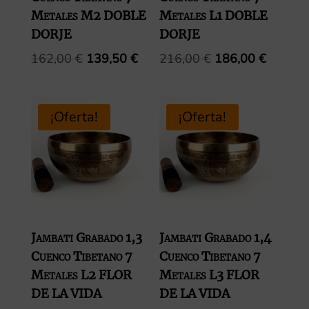
Metales M2 DOBLE
Metales L1 DOBLE
DORJE
DORJE
El
El
El
El
162,00
€
139,50
€
216,00
€
186,00
€
precio
precio
precio
precio
original
actual
original
actual
era:
es:
era:
es:
¡Oferta!
¡Oferta!
162,00 €.
139,50 €.
216,00 €.
186,00 
Jambati Grabado 1,3
Jambati Grabado 1,4
Cuenco Tibetano 7
Cuenco Tibetano 7
Metales L2 FLOR
Metales L3 FLOR
DE LA VIDA
DE LA VIDA