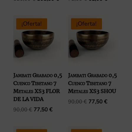
precio
precio
precio
precio
original
actual
original
actual
era:
es:
era:
es:
¡Oferta!
¡Oferta!
126,00 €.
108,50 €.
72,00 €.
62,00 €.
Jambati Grabado 0,5
Jambati Grabado 0,5
Cuenco Tibetano 7
Cuenco Tibetano 7
Metales XS3 FLOR
Metales XS3 SHOU
DE LA VIDA
El
El
90,00
€
77,50
€
precio
precio
El
El
90,00
€
77,50
€
original
actual
precio
precio
era:
es:
original
actual