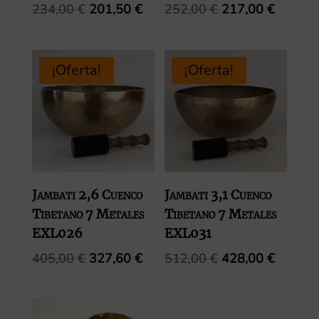
El
El
El
El
234,00
€
201,50
€
252,00
€
217,00
€
precio
precio
precio
precio
original
actual
original
actual
era:
es:
era:
es:
¡Oferta!
¡Oferta!
234,00 €.
201,50 €.
252,00 €.
217,00 
Jambati 2,6 Cuenco
Jambati 3,1 Cuenco
Tibetano 7 Metales
Tibetano 7 Metales
EXL026
EXL031
El
El
El
El
405,00
€
327,60
€
512,00
€
428,00
€
precio
precio
precio
precio
original
actual
original
actual
era:
es:
era:
es: