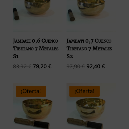
Jambati 0,6 Cuenco
Jambati 0,7 Cuenco
Tibetano 7 Metales
Tibetano 7 Metales
S1
S2
El
El
El
El
83,92
€
79,20
€
97,90
€
92,40
€
precio
precio
precio
precio
original
actual
original
actual
era:
es:
era:
es:
¡Oferta!
¡Oferta!
83,92 €.
79,20 €.
97,90 €.
92,40 €.