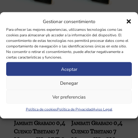
Jambati 2,4 Cuenco
Jambati 2,5 Cuenco
Gestionar consentimiento
Tibetano 7 Metales
Tibetano 7 Metales
Para ofrecer las mejores experiencias, utilizamos tecnologías como las
XXL3
XXL4
cookies para almacenar y/o acceder a la información del dispositivo. El
consentimiento de estas tecnologías nos permitirá procesar datos como el
El
El
El
El
335,66
€
316,80
€
349,65
€
330,00
€
comportamiento de navegación o las identificaciones únicas en este sitio.
precio
precio
precio
precio
No consentir o retirar el consentimiento, puede afectar negativamente a
ciertas características y funciones.
original
actual
original
actual
era:
es:
era:
es:
¡Oferta!
¡Oferta!
Aceptar
335,66 €.
316,80 €.
349,65 €.
330,00 
Denegar
Ver preferencias
Política de cookies
Política de Privacidad
Aviso Legal
Jambati Grabado 0,4
Jambati Grabado 0,4
Cuenco Tibetano 7
Cuenco Tibetano 7