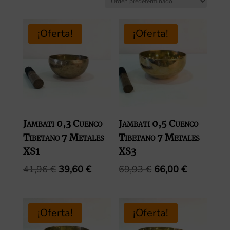
¡Oferta!
¡Oferta!
Jambati 0,3 Cuenco
Jambati 0,5 Cuenco
Tibetano 7 Metales
Tibetano 7 Metales
XS1
XS3
El
El
El
El
41,96
€
39,60
€
69,93
€
66,00
€
precio
precio
precio
precio
original
actual
original
actual
era:
es:
era:
es:
¡Oferta!
¡Oferta!
41,96 €.
39,60 €.
69,93 €.
66,00 €.