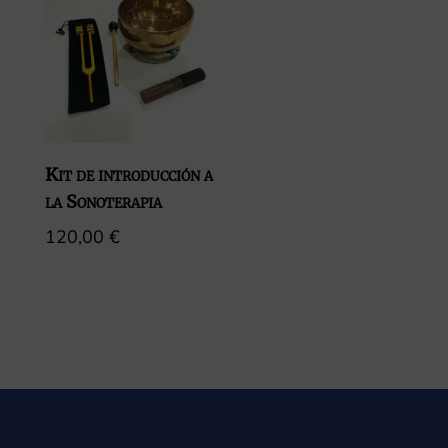
405,00 €.
327,60 €.
512,00 €.
428,00 
Kit de introducción a
la Sonoterapia
120,00
€