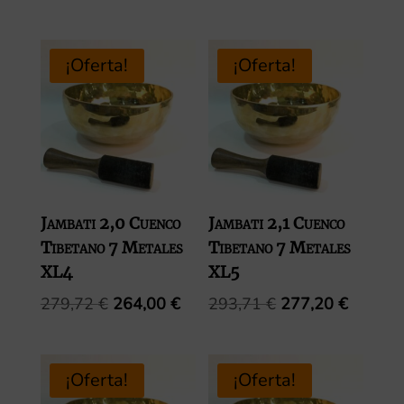
precio
precio
precio
precio
original
actual
original
actual
era:
es:
era:
es:
¡Oferta!
¡Oferta!
251,75 €.
237,60 €.
265,73 €.
250,80 
Jambati 2,0 Cuenco
Jambati 2,1 Cuenco
Tibetano 7 Metales
Tibetano 7 Metales
XL4
XL5
El
El
El
El
279,72
€
264,00
€
293,71
€
277,20
€
precio
precio
precio
precio
original
actual
original
actual
era:
es:
era:
es:
¡Oferta!
¡Oferta!
279,72 €.
264,00 €.
293,71 €.
277,20 