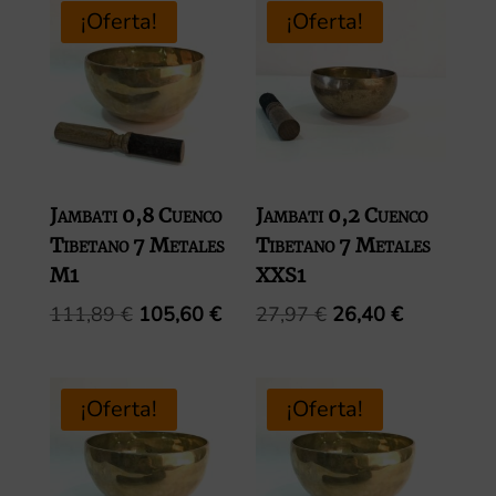
era:
es:
era:
es:
¡Oferta!
¡Oferta!
167,83 €.
158,40 €.
223,78 €.
211,20 
Jambati 0,8 Cuenco
Jambati 0,2 Cuenco
Tibetano 7 Metales
Tibetano 7 Metales
M1
XXS1
El
El
El
El
111,89
€
105,60
€
27,97
€
26,40
€
precio
precio
precio
precio
original
actual
original
actual
era:
es:
era:
es:
¡Oferta!
¡Oferta!
111,89 €.
105,60 €.
27,97 €.
26,40 €.