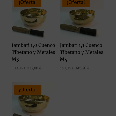
¡Oferta!
¡Oferta!
Jambati 1,0 Cuenco
Jambati 1,1 Cuenco
Tibetano 7 Metales
Tibetano 7 Metales
M3
M4
El
El
El
El
139,86
€
132,00
€
153,85
€
145,20
€
precio
precio
precio
precio
original
actual
original
actual
era:
es:
era:
es:
¡Oferta!
139,86 €.
132,00 €.
153,85 €.
145,20 €.