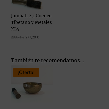
Jambati 2,1 Cuenco
Tibetano 7 Metales
XL5
El
El
293,71
€
277,20
€
precio
precio
original
actual
era:
es:
También te recomendamos…
293,71 €.
277,20 €.
¡Oferta!