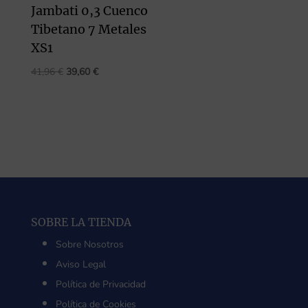
Jambati 0,3 Cuenco
Tibetano 7 Metales
XS1
El
El
41,96
€
39,60
€
precio
precio
original
actual
era:
es:
41,96 €.
39,60 €.
SOBRE LA TIENDA
Sobre Nosotros
Aviso Legal
Política de Privacidad
Política de Cookies