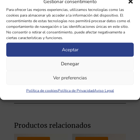
Gestionar consentimiento
mecanizados de bronce hechos en
Para ofrecer las mejores experiencias, utilizamos tecnologías como las
cookies para almacenar y/o acceder a la información del dispositivo. El
fundición se caracterizan por tener una
consentimiento de estas tecnologías nos permitirá procesar datos como el
curvatura muy amplia en su base y
comportamiento de navegación o las identificaciones únicas en este sitio.
No consentir o retirar el consentimiento, puede afectar negativamente a
paredes que se cierran en la parte mas
ciertas características y funciones.
alta. Sus notas son
Aceptar
predominantemente agudas, muy
Denegar
estables. Produce un efecto
estimulante para cuerpo y mente.
Ver preferencias
Política de cookies
Política de Privacidad
Aviso Legal
INFORMACIÓN ADICIONAL
Productos relacionados