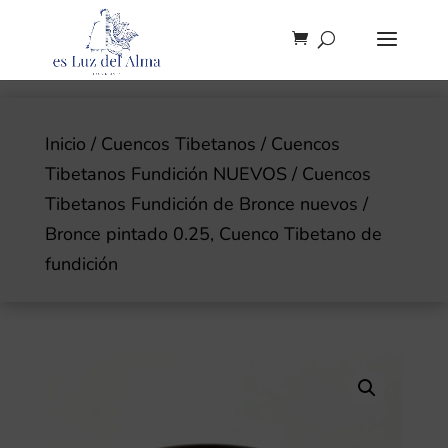
Inicio
/
Cuencos Tibetanos
/
Cuencos
Tibetanos Fundición NUEVOS
/
Cuencos
Tibetanos Fundición de Bronce nuevos
/
Bronce pintado 0.25, Cuenco Tibetano de
fundición