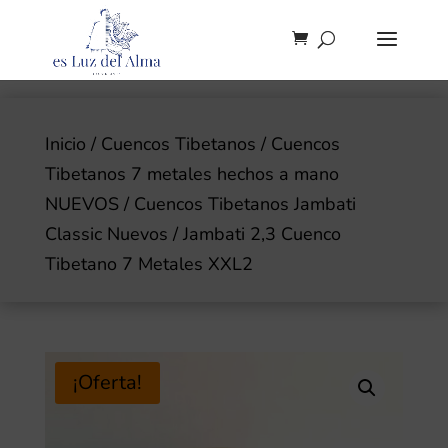
Inicio
/
Cuencos Tibetanos
/
Cuencos
Tibetanos 7 metales hechos a mano
NUEVOS
/
Cuencos Tibetanos Jambati
Classic Nuevos
/ Jambati 2,3 Cuenco
Tibetano 7 Metales XXL2
¡Oferta!