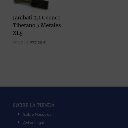
Jambati 2,1 Cuenco
Tibetano 7 Metales
XL5
El
El
293,71
€
277,20
€
precio
precio
original
actual
era:
es:
293,71 €.
277,20 €.
SOBRE LA TIENDA
Sobre Nosotros
Aviso Legal