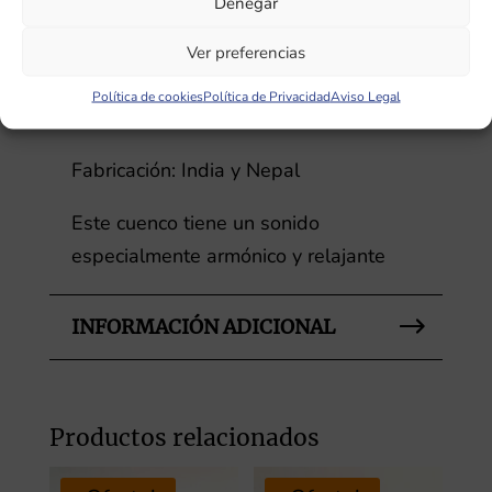
Denegar
Peso: 2,200-2,300kg
Ver preferencias
Diámetro: 28-30cm
Política de cookies
Política de Privacidad
Aviso Legal
Altura: 10-12cm
Fabricación: India y Nepal
Este cuenco tiene un sonido
especialmente armónico y relajante
INFORMACIÓN ADICIONAL
Productos relacionados