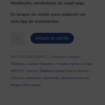
Meditación, mindfulness y/o naad yoga.
En terapia de sonido para relajación y/o
todo tipo de tratamientos
Jambati
Añadir al carrito
2,3
Cuenco
Tibetano
SKU:
03CU010122JXXL2
Categorías:
Cuencos
7
Tibetanos
,
Cuencos Tibetanos 7 metales hechos a mano
Metales
NUEVOS
,
Cuencos Tibetanos Jambati Classic Nuevos
XXL2
Etiquetas:
antiestress
,
meditación
,
relajacion profunda
,
cantidad
terapia
,
tonos graves