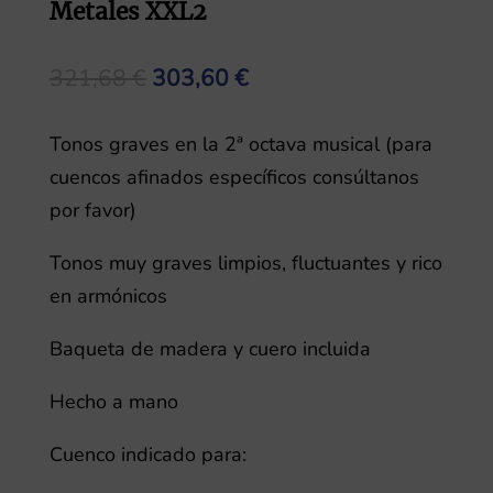
Metales XXL2
El
El
321,68
€
303,60
€
precio
precio
original
actual
Tonos graves en la 2ª octava musical (para
era:
es:
cuencos afinados específicos consúltanos
321,68 €.
303,60 €.
por favor)
Tonos muy graves limpios, fluctuantes y rico
en armónicos
Baqueta de madera y cuero incluida
Hecho a mano
Cuenco indicado para: