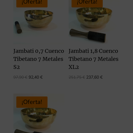
¡Oferta!
¡Oferta!
Jambati 0,7 Cuenco
Jambati 1,8 Cuenco
Tibetano 7 Metales
Tibetano 7 Metales
S2
XL2
El
El
El
El
97,90
€
92,40
€
251,75
€
237,60
€
precio
precio
precio
precio
original
actual
original
actual
era:
es:
era:
es:
¡Oferta!
97,90 €.
92,40 €.
251,75 €.
237,60 €.