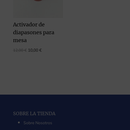
Activador de
diapasones para
mesa
El
El
12,00
€
10,00
€
precio
precio
original
actual
era:
es:
12,00 €.
10,00 €.
SOBRE LA TIENDA
Sobre Nosotros