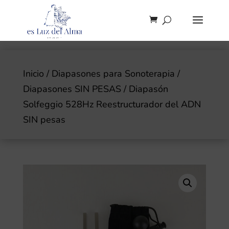
Inicio
/
Diapasones para Sonoterapia
/
Diapasones SIN PESAS
/ Diapasón
Solfeggio 528Hz Reestructurador del ADN
SIN pesas