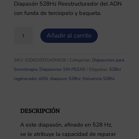
Diapasón 528Hz Reestructurador del ADN
con funda de terciopelo y baqueta.
Diapasón
Añadir al carrito
Solfeggio
528Hz
Reestructurador
SKU:
02DI010031ADN528
Categorías:
Diapasones para
del
Sonoterapia
,
Diapasones SIN PESAS
Etiquetas:
528hz
ADN
regenerador ADN
,
diapason 528hz
,
frecuencia 528hz
SIN
pesas
cantidad
DESCRIPCIÓN
A este diapasón, afinado en 528 Hz,
se le atribuye la capacidad de reparar