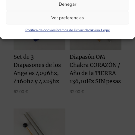
Denegar
Ver preferencias
Política de cookies
Política de Privacidad
Aviso Legal
Set de 3
Diapasón OM
Diapasones de los
Chakra CORAZÓN /
Angeles 4096hz,
Año de la TIERRA
4160hz y 4225hz
136,10Hz SIN pesas
62,00
€
32,00
€