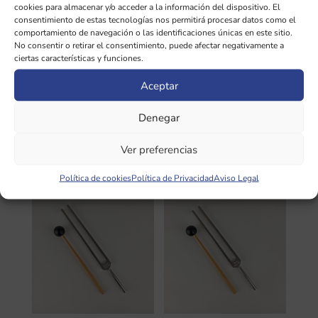
cookies para almacenar y/o acceder a la información del dispositivo. El
Para saber más sobre este conjunto y
consentimiento de estas tecnologías nos permitirá procesar datos como el
la metodología relacionada, revisar
comportamiento de navegación o las identificaciones únicas en este sitio.
No consentir o retirar el consentimiento, puede afectar negativamente a
nuestro curso de sonoterapia.
ciertas características y funciones.
Aceptar
INFORMACIÓN ADICIONAL
Denegar
Ver preferencias
Productos relacionados
Política de cookies
Política de Privacidad
Aviso Legal