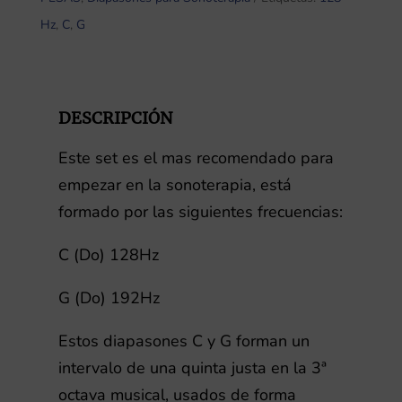
128hz
Hz
,
C
,
G
&
G
192hz
DESCRIPCIÓN
con
pesas
Este set es el mas recomendado para
cantidad
empezar en la sonoterapia, está
formado por las siguientes frecuencias:
C (Do) 128Hz
G (Do) 192Hz
Estos diapasones C y G forman un
intervalo de una quinta justa en la 3ª
octava musical, usados de forma