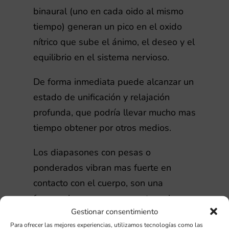
binaural (uno en cada oido al mismo
tiempo) generan un pico en el oxido
nítrico que sube el ánimo, el deseo y el
equilibrio en el sistema nervioso.
De forma inmediata puede alcanzar un
estado de unificación y relajación
profunda, que podría llevar mucho mas
tiempo obtener por otros medios.
Los diapasones con pesas o
ponderados vibran mas fuerte en
contacto con el cuerpo, son una
frecuencia pura muy concreta y sin
Gestionar consentimiento
apenas armónicos.
Para ofrecer las mejores experiencias, utilizamos tecnologías como las