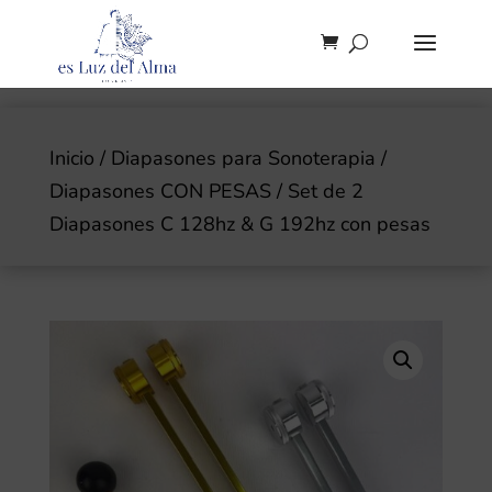
Inicio
/
Diapasones para Sonoterapia
/
Diapasones CON PESAS
/ Set de 2
Diapasones C 128hz & G 192hz con pesas