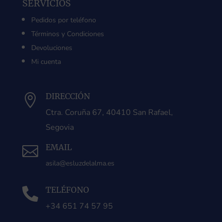
SERVICIOS
Pedidos por teléfono
Términos y Condiciones
Devoluciones
Mi cuenta
DIRECCIÓN

Ctra. Coruña 67, 40410 San Rafael,
Segovia
EMAIL

asila@esluzdelalma.es
TELÉFONO

+34 651 74 57 95