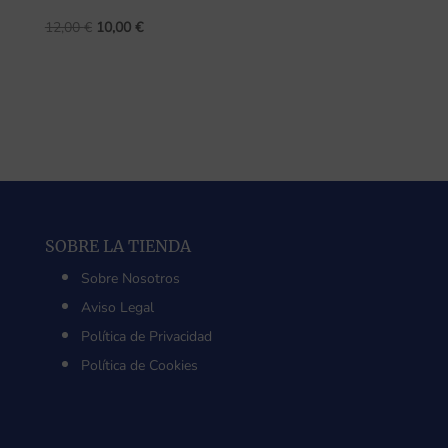
El
El
12,00
€
10,00
€
precio
precio
original
actual
era:
es:
12,00 €.
10,00 €.
SOBRE LA TIENDA
Sobre Nosotros
Aviso Legal
Política de Privacidad
Política de Cookies