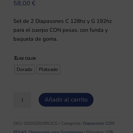
58,00
€
Set de 2 Diapasones C 128hz y G 192hz
para el cuerpo CON pesas, con funda y
baqueta de goma.
Elige color
Dorado
Plateado
Set
Añadir al carrito
de
2
Diapasones
SKU:
02DI020039S2CG
Categorías:
Diapasones CON
C
PESAS
,
Diapasones para Sonoterapia
Etiquetas:
128