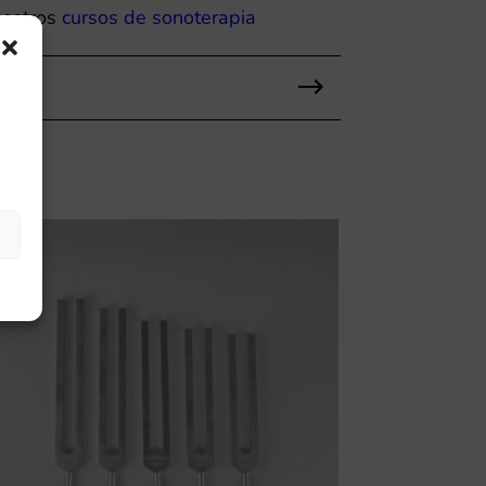
uestros
cursos de sonoterapia