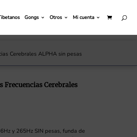
Tibetanos
Gongs
Otros
Mi cuenta
cias Cerebrales ALPHA sin pesas
s Frecuencias Cerebrales
56Hz y 265Hz SIN pesas, funda de