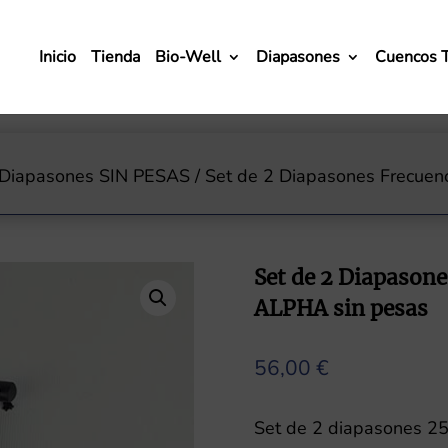
Inicio
Tienda
Bio-Well
Diapasones
Cuencos 
Diapasones SIN PESAS
/ Set de 2 Diapasones Frecuen
Set de 2 Diapasone
ALPHA sin pesas
56,00
€
Set de 2 diapasones 2