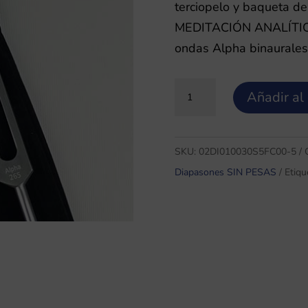
terciopelo y baqueta
MEDITACIÓN ANALÍTIC
ondas Alpha binaurales
Set
Añadir al 
de
2
Diapasones
SKU:
02DI010030S5FC00-5
Frecuencias
Diapasones SIN PESAS
Etiqu
Cerebrales
ALPHA
sin
pesas
cantidad