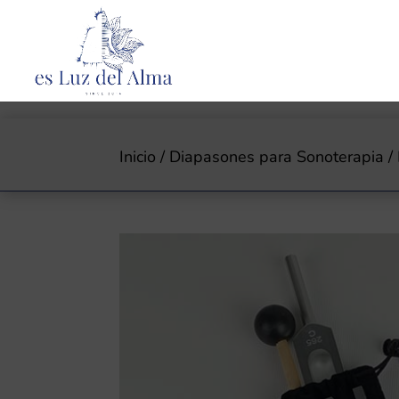
Inicio
/
Diapasones para Sonoterapia
/