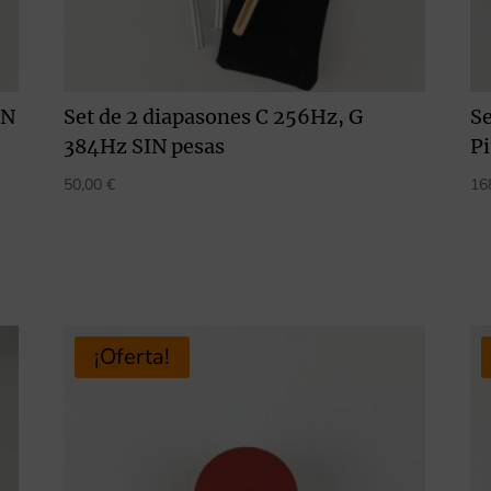
DN
Set de 2 diapasones C 256Hz, G
Se
384Hz SIN pesas
Pi
50,00
€
16
¡Oferta!