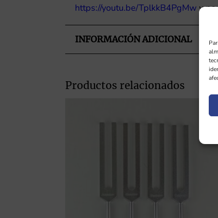
https://youtu.be/TplkkB4PgMw
y par
INFORMACIÓN ADICIONAL
Par
alm
tec
ide
afe
Productos relacionados