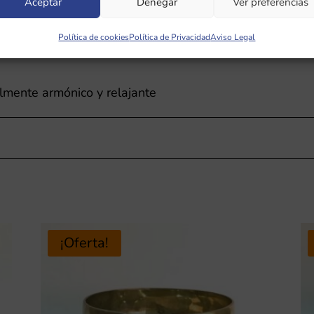
Aceptar
Denegar
Ver preferencias
Política de cookies
Política de Privacidad
Aviso Legal
lmente armónico y relajante
¡Oferta!