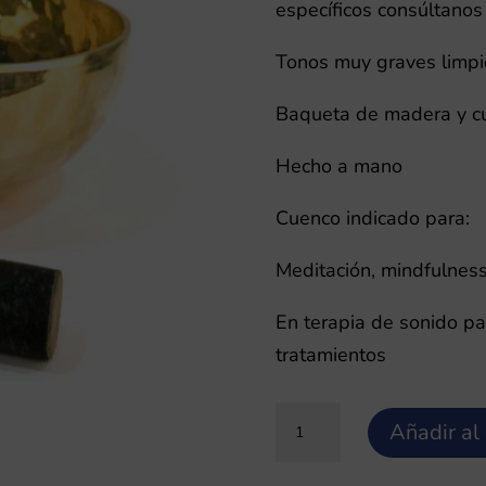
era:
e
específicos consúltanos 
293,71 €.
2
Tonos muy graves limpio
Baqueta de madera y cu
Hecho a mano
Cuenco indicado para:
Meditación, mindfulness
En terapia de sonido par
tratamientos
Jambati
Añadir al 
2,1
Cuenco