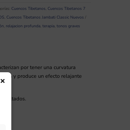
orías:
Cuencos Tibetanos
,
Cuencos Tibetanos 7
OS
,
Cuencos Tibetanos Jambati Classic Nuevos
ón
,
relajacion profunda
,
terapia
,
tonos graves
cterizan por tener una curvatura
ctuan y produce un efecto relajante
resultados.