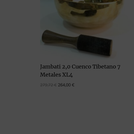
Jambati 2,0 Cuenco Tibetano 7
Metales XL4
El
El
279,72
€
264,00
€
precio
precio
original
actual
era:
es:
279,72 €.
264,00 €.