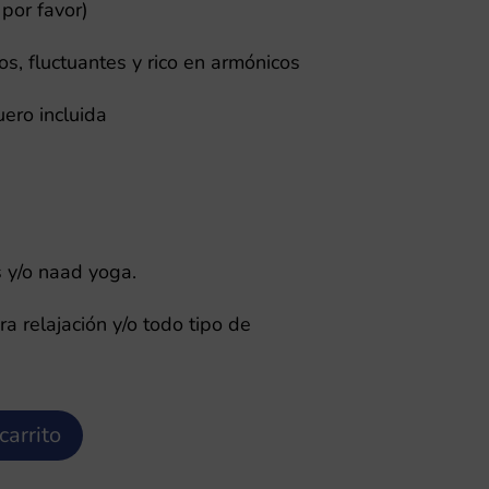
s:
por favor)
77,20 €.
s, fluctuantes y rico en armónicos
ero incluida
 y/o naad yoga.
a relajación y/o todo tipo de
carrito