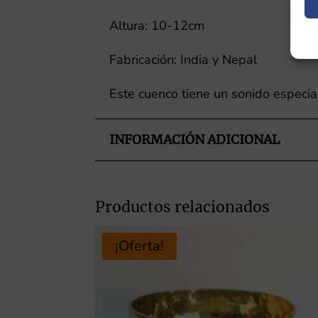
Altura: 10-12cm
Fabricación: India y Nepal
Este cuenco tiene un sonido especia
INFORMACIÓN ADICIONAL
Productos relacionados
¡Oferta!