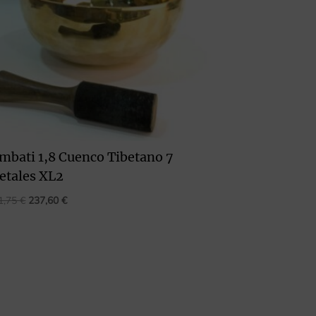
mbati 1,8 Cuenco Tibetano 7
etales XL2
El
El
1,75
€
237,60
€
precio
precio
original
actual
era:
es:
251,75 €.
237,60 €.