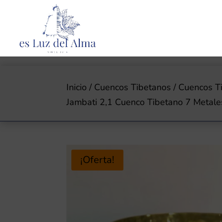
Inicio
/
Cuencos Tibetanos
/
Cuencos T
Jambati 2,1 Cuenco Tibetano 7 Metal
¡Oferta!