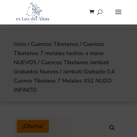
Inicio
/
Cuencos Tibetanos
/
Cuencos
Tibetanos 7 metales hechos a mano
NUEVOS
/
Cuencos Tibetanos Jambati
Grabados Nuevos
/ Jambati Grabado 0,4
Cuenco Tibetano 7 Metales XS2 NUDO
INFINITO
¡Oferta!