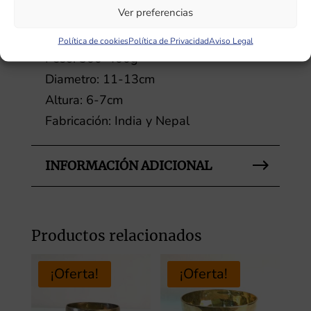
como para utilizarse en terapia de
Ver preferencias
sonido con buenos resultados.
Política de cookies
Política de Privacidad
Aviso Legal
Peso: 300-400g
Diametro: 11-13cm
Altura: 6-7cm
Fabricación: India y Nepal
INFORMACIÓN ADICIONAL
Productos relacionados
¡Oferta!
¡Oferta!