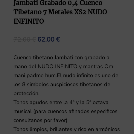
Jambati Grabado 0,4 Cuenco
Tibetano 7 Metales XS2 NUDO
INFINITO
El
El
72,00
€
62,00
€
precio
precio
original
actual
Cuenco tibetano Jambati con grabado a
era:
es:
mano del NUDO INFINITO y mantras Om
72,00 €.
62,00 €.
mani padme hum.El nudo infinito es uno de
los 8 simbolos auspiciosos tibetanos de
protección.
Tonos agudos entre la 4ª y la 5ª octava
musical (para cuencos afinados especificos
consultanos por favor)
Tonos limpios, brillantes y rico en armónicos