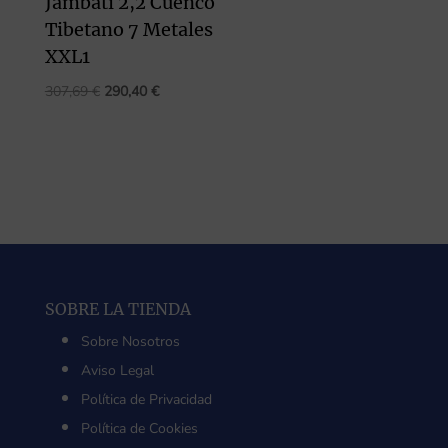
Jambati 2,2 Cuenco
Tibetano 7 Metales
XXL1
El
El
307,69
€
290,40
€
precio
precio
original
actual
era:
es:
307,69 €.
290,40 €.
SOBRE LA TIENDA
Sobre Nosotros
Aviso Legal
Política de Privacidad
Política de Cookies