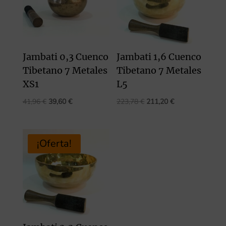
Jambati 0,3 Cuenco
Jambati 1,6 Cuenco
Tibetano 7 Metales
Tibetano 7 Metales
XS1
L5
El
El
El
El
41,96
€
39,60
€
223,78
€
211,20
€
precio
precio
precio
precio
original
actual
original
actual
era:
es:
era:
es:
¡Oferta!
41,96 €.
39,60 €.
223,78 €.
211,20 €.