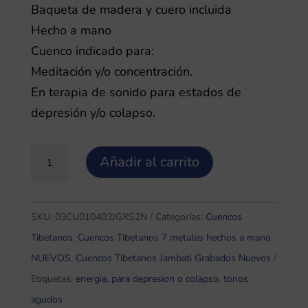
Baqueta de madera y cuero incluida
Hecho a mano
Cuenco indicado para:
Meditación y/o concentración.
En terapia de sonido para estados de
depresión y/o colapso.
Jambati
Añadir al carrito
Grabado
0,4
Cuenco
SKU:
03CU010403JGXS2N
Categorías:
Cuencos
Tibetano
Tibetanos
,
Cuencos Tibetanos 7 metales hechos a mano
7
NUEVOS
,
Cuencos Tibetanos Jambati Grabados Nuevos
Metales
Etiquetas:
energia
,
para depresion o colapso
,
tonos
XS2
agudos